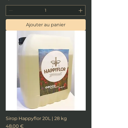
Ajouter au panier
Sirop Happyflor 20L | 28 kg
Prix
48,00 €