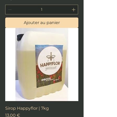
Ajouter au panier
Sirop Happyflor | 7kg
Prix
13,00 €