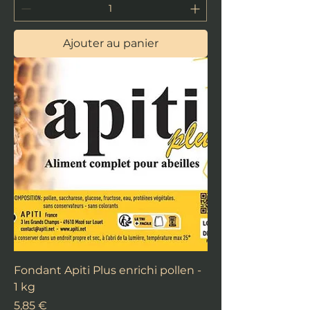
Ajouter au panier
Fondant Apiti Plus enrichi pollen -
1 kg
Prix
5,85 €