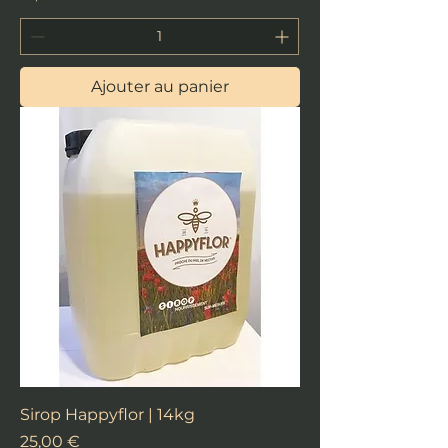
Ajouter au panier
Sirop Happyflor | 14kg
Prix
25,00 €