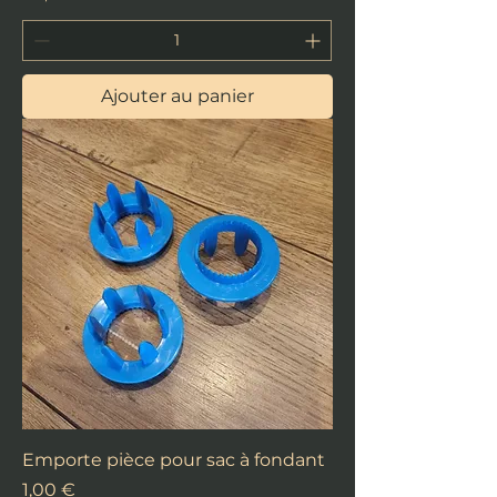
Ajouter au panier
Emporte pièce pour sac à fondant
Prix
1,00 €