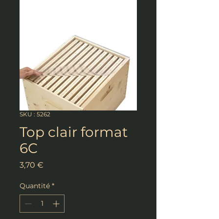
SKU : 5262
Top clair format
6C
Prix
3,70 €
Quantité
*