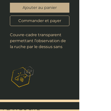
Ajouter au panier
Commander et payer
Couvre-cadre transparent
permettant l’observation de
la ruche par le dessus sans
l’ouvrir complètement.
PLAN DU SITE