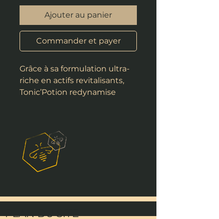
Ajouter au panier
Commander et payer
Grâce à sa formulation ultra-
riche en actifs revitalisants,
Tonic’Potion redynamise
votre organisme dans les
moments de faiblesse
passagère. Les ingrédients
végétaux (spécialement
sélectionnés pour leur action
dynamisante) produisent
avec les produits de la ruche
(Miel, Propolis & Pollen) une
synergie détonante, qui
effacera toute sensation de
PLAN DU SITE