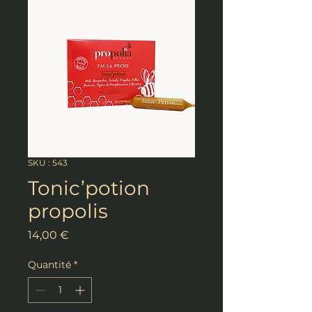
SKU : 543
Tonic’potion
propolis
Prix
14,00 €
Quantité
*