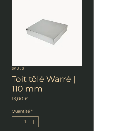
SKU : 3
Toit tôlé Warré |
110 mm
Prix
13,00 €
Quantité
*