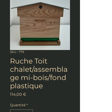
SKU : 779
Ruche Toit
chalet/assembla
ge mi-bois/fond
plastique
Prix
114,00 €
Quantité
*