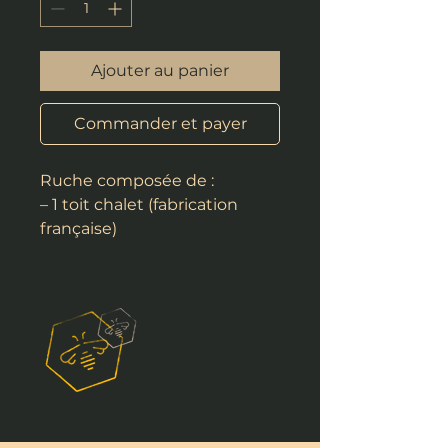
Ajouter au panier
Commander et payer
Ruche composée de :
– 1 toit chalet (fabrication
française)
– 1 couvre cadres bois
– 1 corps mi-bois format 10
cadres (fabrication française)
– 1 fond plastique
– 1 tiroir
– 1 portière Nicot
– 1 paire de fixe élément
Variante assemblage à
tenons (tarif identique)