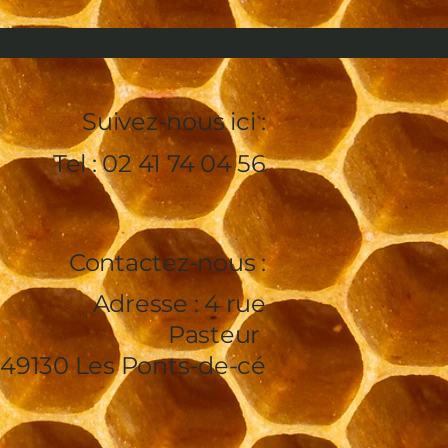
Suivez-nous ici :
Tel : 02 41 74 04 56
Contactez-nous :
Adresse : 4 rue
Pasteur
49130 Les Ponts-de-cé