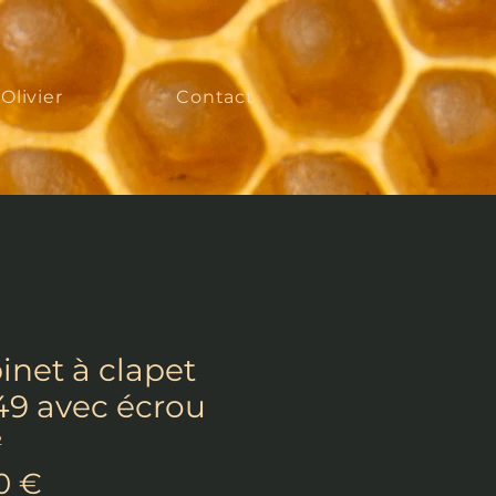
'Olivier
Contact
inet à clapet
49 avec écrou
2
Prix
0 €