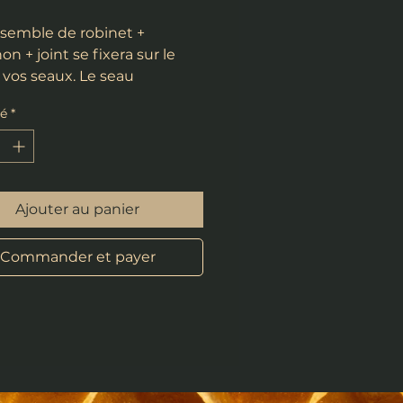
semble de robinet +
n + joint se fixera sur le
 vos seaux. Le seau
acera économiquement le
té
*
eur. Il suffit de percer à la
loche un trou dans le seau, et
rer le robinet.
Ajouter au panier
Commander et payer