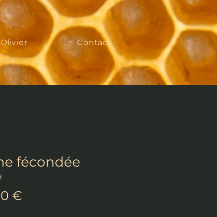
'Olivier
Contact
ne fécondée
8
Prix
00 €