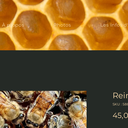
À propos
Photos
Les Infos d
Rei
SKU : 58
45,