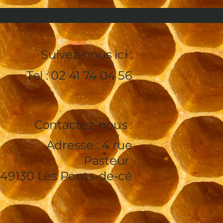
Suivez-nous ici :
Tel : 02 41 74 04 56
Contactez-nous :
Adresse : 4 rue
Pasteur
49130 Les Ponts-de-cé