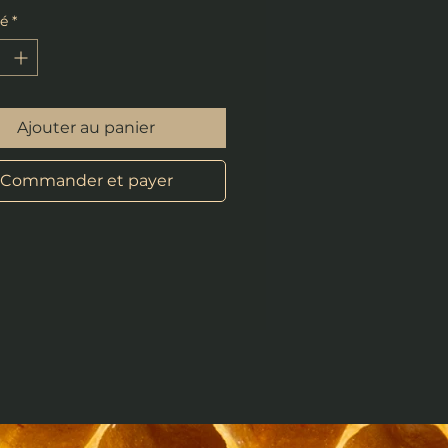
té
*
Ajouter au panier
Commander et payer