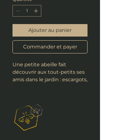
Ajouter au panier
Commander et payer
Une petite abeille fait
découvrir aux tout-petits ses
amis dans le jardin : escargots,
lapins, coccinelles et bien
d’autres.Soulève les rabats
pour explorer le jardin avec la
petite abeille jaune.Un
monde à découvrir !• Amuse
par la surprise• Aide au
développement du langage•
Suscite l’intérêt pour la