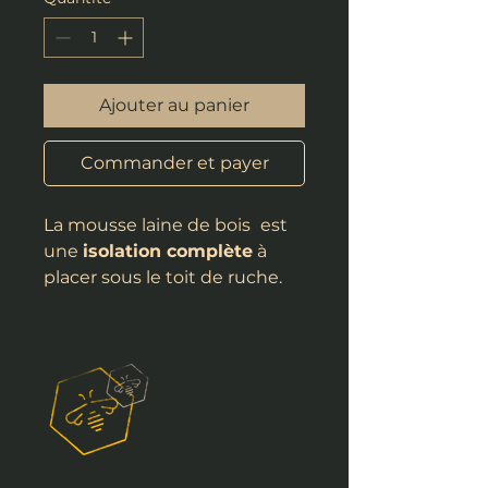
Ajouter au panier
Commander et payer
La mousse laine de bois
est
une
isolation complète
à
placer sous le toit de ruche.
Pendant l’hiver, elle atténue
les bruits, isole du froid, et
protège de la pluie tout en
laissant respirer la ruche.
Pendant l’été, elle isole de la
chaleur.