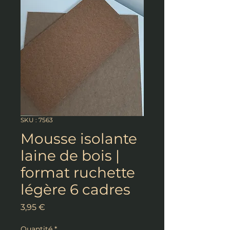
SKU : 7563
Mousse isolante
laine de bois |
format ruchette
légère 6 cadres
Prix
3,95 €
Quantité
*