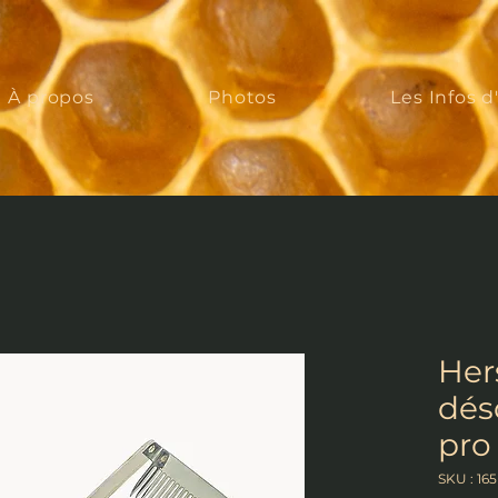
À propos
Photos
Les Infos d
Her
dés
pro
SKU : 165