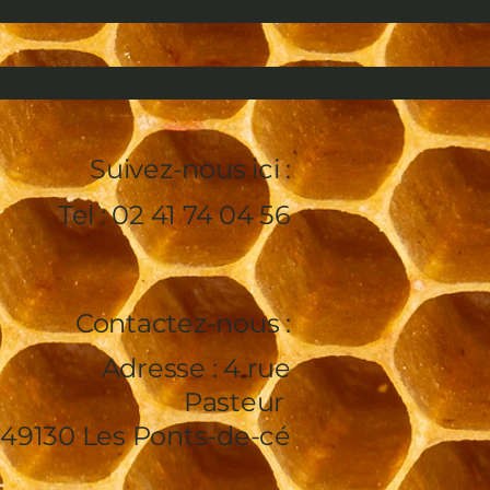
Suivez-nous ici :
Tel : 02 41 74 04 56
Contactez-nous :
Adresse : 4 rue
Pasteur
49130 Les Ponts-de-cé