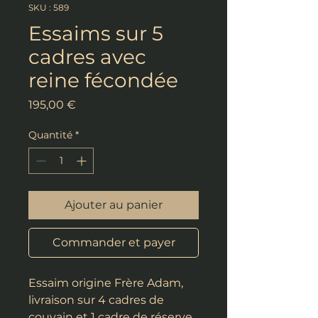
SKU : 589
Essaims sur 5
cadres avec
reine fécondée
Prix
195,00 €
Quantité
*
Ajouter au panier
Commander et payer
Essaim origine Frère Adam,
livraison sur 4 cadres de
couvain et 1 cadre de réserve.