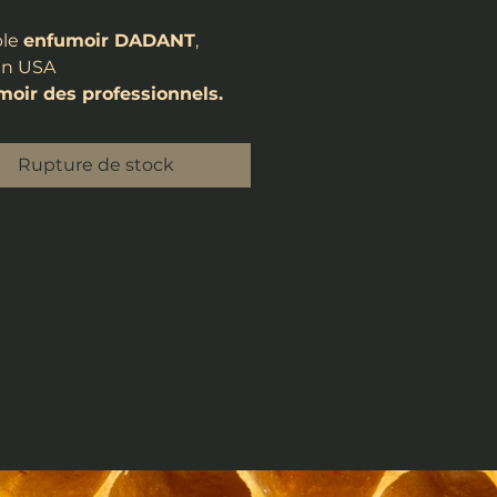
ble
enfumoir DADANT
,
in USA
moir des professionnels.
Rupture de stock