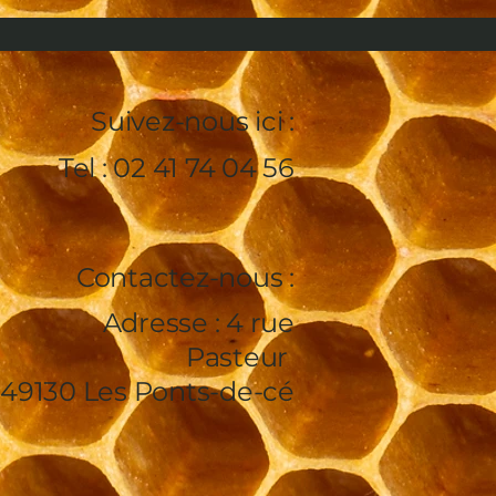
Suivez-nous ici :
Tel : 02 41 74 04 56
Contactez-nous :
Adresse : 4 rue
Pasteur
49130 Les Ponts-de-cé