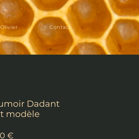
'Olivier
Contact
umoir Dadant
it modèle
Prix
00 €