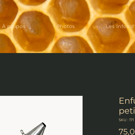
À propos
Photos
Les Infos d
Enf
pet
SKU : 171
75,