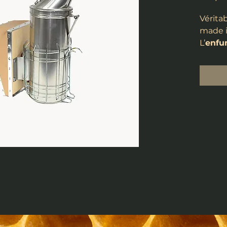
Vérita
made 
L’
enfu