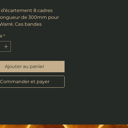
d’écartement 8 cadres
 longueur de 300mm pour
Warré. Ces bandes
tement sont conçues pour
té
*
nir le même espace entre
res.
Ajouter au panier
Commander et payer