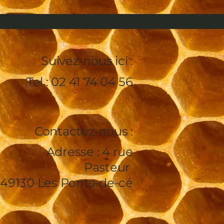
Suivez-nous ici :
Tel : 02 41 74 04 56
Contactez-nous :
Adresse : 4 rue
Pasteur
49130 Les Ponts-de-cé