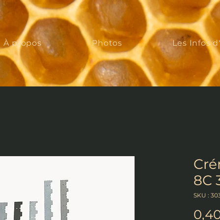
À propos
Photos
Les Infos d
Cré
8C
SKU : 30
0,4