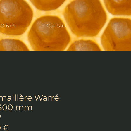
'Olivier
Contact
maillère Warré
 300 mm
3
Prix
0 €