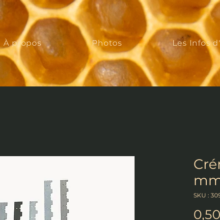
À propos
Photos
Les Infos d
Cré
mm 
SKU : 30
0,5