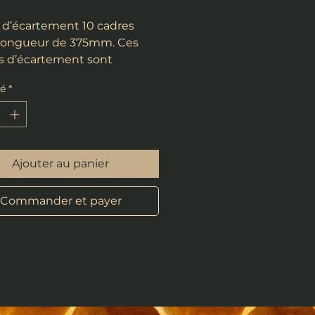
d’écartement 10 cadres
longueur de 375mm. Ces
 d’écartement sont
s pour maintenir le même
té
*
 entre les cadres.
Ajouter au panier
Commander et payer