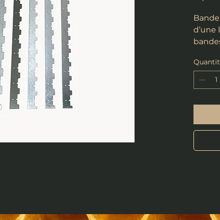
Bande 
d’une 
bandes
conçue
Quanti
espace