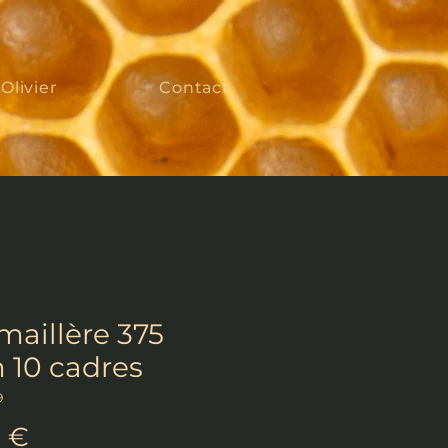
'Olivier
Contact
maillère 375
10 cadres
9
Prix
0 €