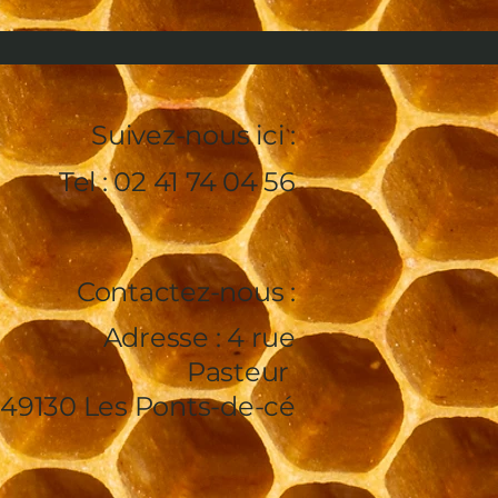
Suivez-nous ici :
Tel : 02 41 74 04 56
Contactez-nous :
Adresse : 4 rue
Pasteur
49130 Les Ponts-de-cé