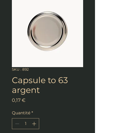
SKU : 892
Capsule to 63
argent
Prix
0,17 €
Quantité
*