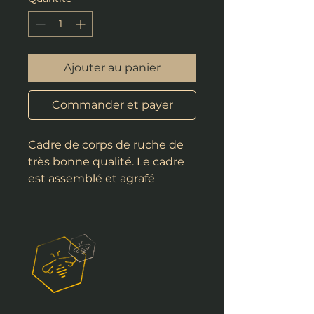
Ajouter au panier
Commander et payer
Cadre de corps de ruche de
très bonne qualité. Le cadre
est assemblé et agrafé
(double agrafage dans la tête
de cadre: une agrafe
horizontale et une verticale).
Il est FABRIQUE EN FRANCE
et est équipé:
– de 6 fils inox verticaux
– d’une rainure sur le dessus
de la tête de cadre (passage