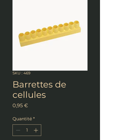
SKU : 469
Barrettes de
cellules
Prix
0,95 €
Quantité
*