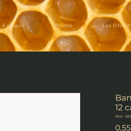
À propos
Photos
Les Infos d
Ban
12 
SKU : 65
0,55