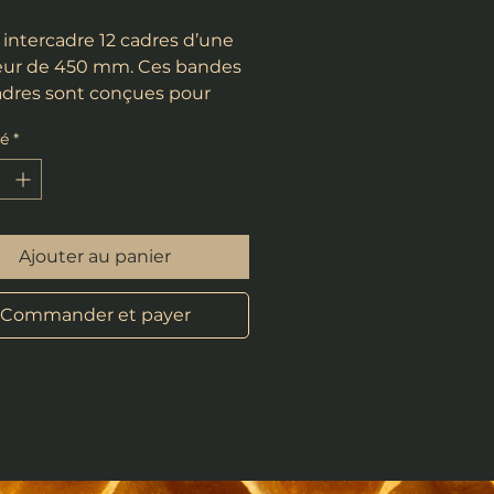
intercadre 12 cadres d’une
eur de 450 mm. Ces bandes
adres sont conçues pour
nir
té
*
part le même espace entre
res (parallèle) et lors de la
umance pour éviter que les
 ne se touchent.
Ajouter au panier
Commander et payer