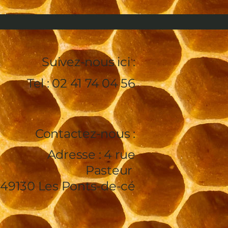
Suivez-nous ici :
Tel : 02 41 74 04 56
Contactez-nous :
Adresse : 4 rue
Pasteur
49130 Les Ponts-de-cé