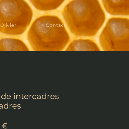
'Olivier
Contact
de intercadres
cadres
3
Prix
 €