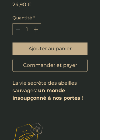
Prix
24,90 €
Quantité
*
Ajouter au panier
Commander et payer
La vie secrète des abeilles
sauvages:
un monde
insoupçonné à nos portes
!
Si tout le monde connaît
l'abeille domestique, on sait
moins qu'
il existe en France
800 à 1 000 autres espèces