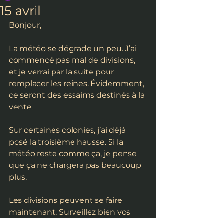
15 avril
Bonjour,
La météo se dégrade un peu. J’ai 
commencé pas mal de divisions, 
et je verrai par la suite pour 
remplacer les reines. Évidemment, 
ce seront des essaims destinés à la 
vente.
Sur certaines colonies, j’ai déjà 
posé la troisième hausse. Si la 
météo reste comme ça, je pense 
que ça ne chargera pas beaucoup 
plus.
Les divisions peuvent se faire 
maintenant. Surveillez bien vos 